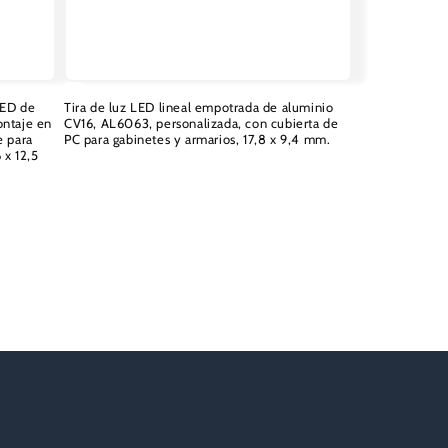
LED de
Tira de luz LED lineal empotrada de aluminio
ontaje en
CV16, AL6063, personalizada, con cubierta de
e para
PC para gabinetes y armarios, 17,8 x 9,4 mm.
 x 12,5
Precio
habitual