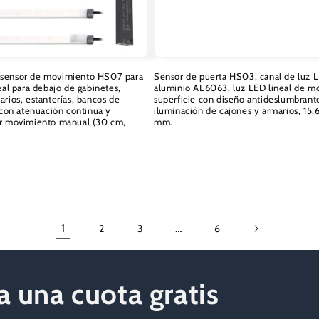
 sensor de movimiento HS07 para
Sensor de puerta HS03, canal de luz 
deal para debajo de gabinetes,
aluminio AL6063, luz LED lineal de m
arios, estanterías, bancos de
superficie con diseño antideslumbrant
, con atenuación continua y
iluminación de cajones y armarios, 15,6
or movimiento manual (30 cm,
mm.
Precio
habitual
1
…
2
3
6
 una cuota gratis