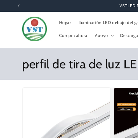
Ir
VSTLED|Pr
directamente
al contenido
Hogar
Iluminación LED debajo del g
Compra ahora
Apoyo
Descarga
C
perfil de tira de luz L
o
l
e
c