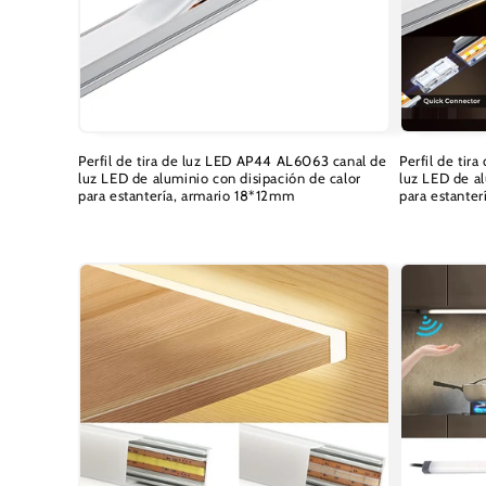
c
i
ó
Perfil de tira de luz LED AP44 AL6063 canal de
Perfil de ti
n
luz LED de aluminio con disipación de calor
luz LED de al
para estantería, armario 18*12mm
para estante
Precio
Precio
:
habitual
habitual