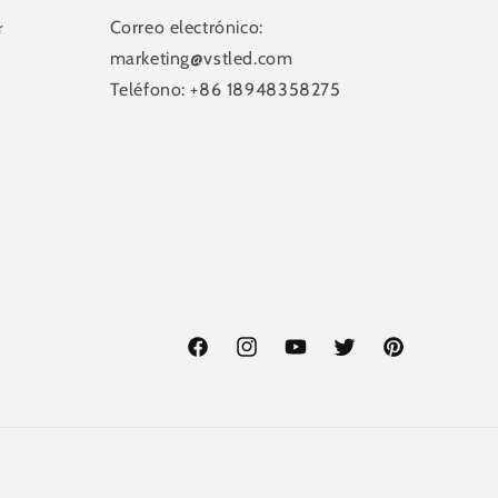
Correo electrónico:
r
marketing@vstled.com
Teléfono: +86 18948358275
Facebook
Instagram
YouTube
Twitter
Pinterest