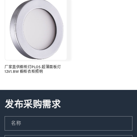
价
价
格
格
厂家直供橱柜灯PL05 超薄面板灯
12V1.8W 橱柜衣柜照明
常
规
价
格
发布采购需求
名称